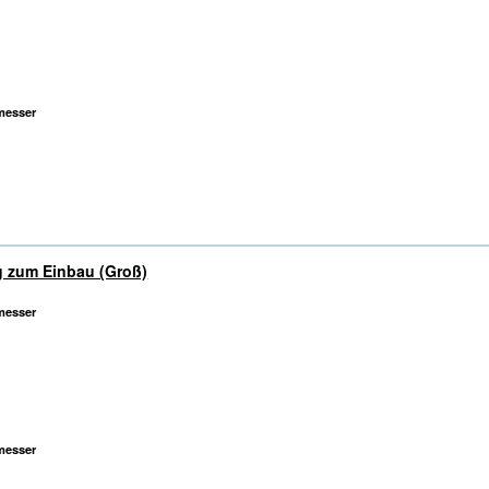
messer
g zum Einbau (Groß)
messer
messer